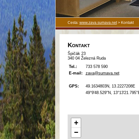
Cesta:
www.zava.sumava.net
>
Kontakt
Kontakt
Špičák 23
340 04 Železná Ruda
Tel.:
733 578 590
E-mail:
zava@sumava.net
GPS:
49.1634803N, 13.2227208E
49°9'48.529"N, 13°13'21.795"