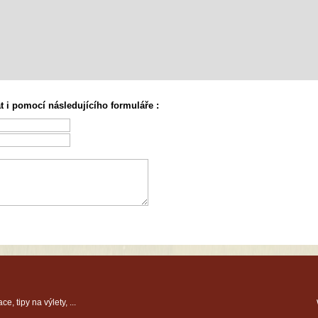
 i pomocí následujícího formuláře :
ce, tipy na výlety, ...