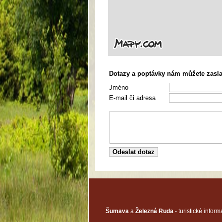
Dotazy a poptávky nám můžete zaslat
Jméno
E-mail či adresa
Šumava
a
Železná Ruda
- turistické informa